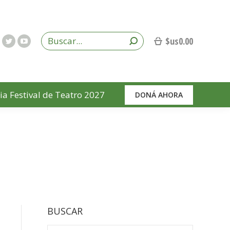
$us
0.00
ia Festival de Teatro 2027
DONÁ AHORA
BUSCAR