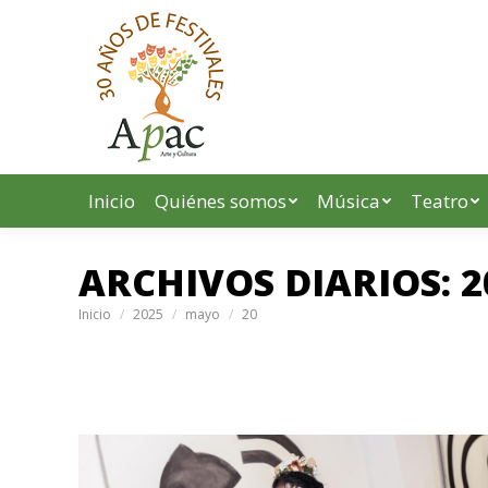
Inicio
Quiénes somos
Música
Teatro
ARCHIVOS DIARIOS:
2
Estás aquí:
Inicio
2025
mayo
20