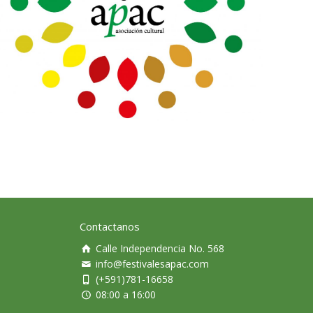
Contactanos
Calle Independencia No. 568
info@festivalesapac.com
(+591)781-16658
08:00 a 16:00