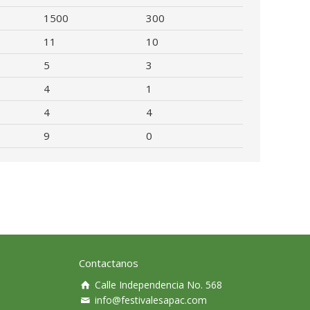
1500
300
11
10
5
3
4
1
4
4
9
0
Contactanos
Calle Independencia No. 568
info@festivalesapac.com