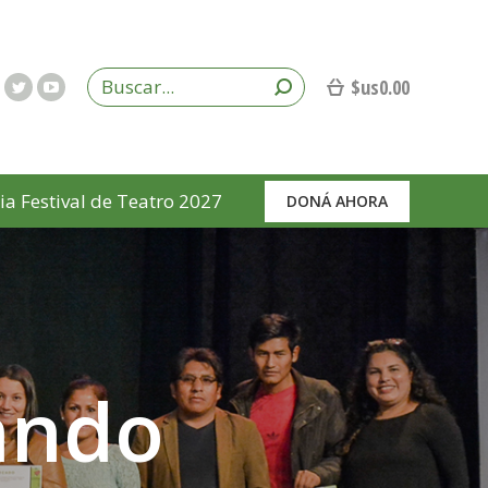
$us
0.00
ia Festival de Teatro 2027
DONÁ AHORA
ando