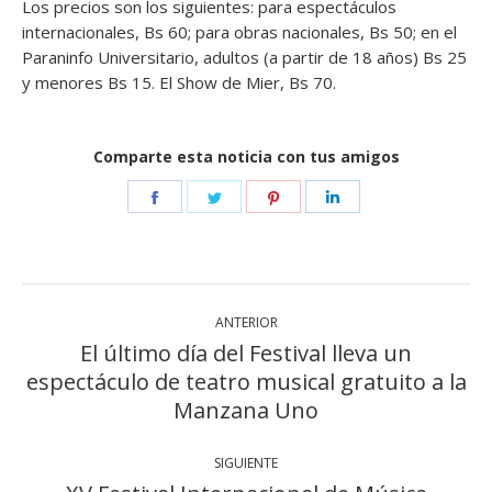
Los precios son los siguientes: para espectáculos
internacionales, Bs 60; para obras nacionales, Bs 50; en el
Paraninfo Universitario, adultos (a partir de 18 años) Bs 25
y menores Bs 15. El Show de Mier, Bs 70.
Comparte esta noticia con tus amigos
Share
Share
Share
Share
on
on
on
on
Facebook
Twitter
Pinterest
LinkedIn
Navegación
ANTERIOR
entre
El último día del Festival lleva un
publicaciones
espectáculo de teatro musical gratuito a la
Publicación
anterior:
Manzana Uno
SIGUIENTE