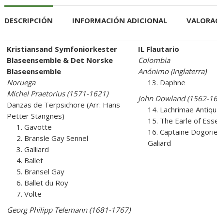
DESCRIPCIÓN
INFORMACIÓN ADICIONAL
VALORAC
Kristiansand Symfoniorkester
IL Flautario
Blaseensemble & Det Norske
Colombia
Blaseensemble
Anónimo (Inglaterra)
Noruega
13. Daphne
Michel Praetorius (1571-1621)
John Dowland (1562-16
Danzas de Terpsichore (Arr: Hans
14. Lachrimae Antiq
Petter Stangnes)
15. The Earle of Ess
1. Gavotte
16. Captaine Dogorie
2. Bransle Gay Sennel
Galiard
3. Galliard
4. Ballet
5. Bransel Gay
6. Ballet du Roy
7. Volte
Georg Philipp Telemann (1681-1767)