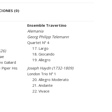
quantity
IONES (0)
Ensemble Travertino
Alemania
Georg Philipp Telemann
Quartet Nº 4
17. Largo
26)
18. Giocando
uae
19. Allegro
ex Galiard
 Piper His
Joseph Haydn (1732-1809)
London Trio Nº 1
20. Allegro Moderato
21. Andante
22. Vivace