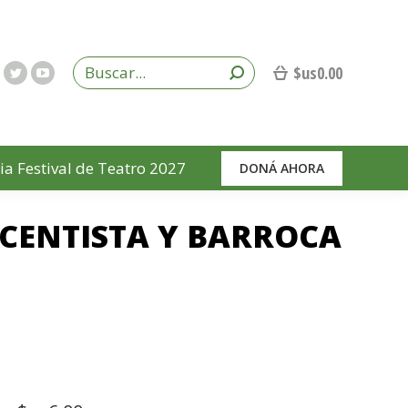
$us
0.00
ia Festival de Teatro 2027
DONÁ AHORA
ACENTISTA Y BARROCA