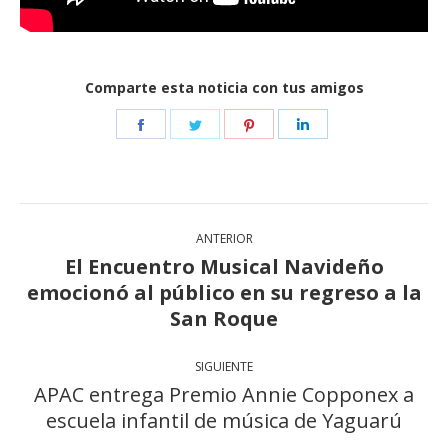
Comparte esta noticia con tus amigos
Share
Share
Share
Share
on
on
on
on
Facebook
Twitter
Pinterest
LinkedIn
Navegación
ANTERIOR
entre
El Encuentro Musical Navideño
publicaciones
emocionó al público en su regreso a la
Publicación
anterior:
San Roque
SIGUIENTE
APAC entrega Premio Annie Copponex a
Publicación
escuela infantil de música de Yaguarú
siguiente: