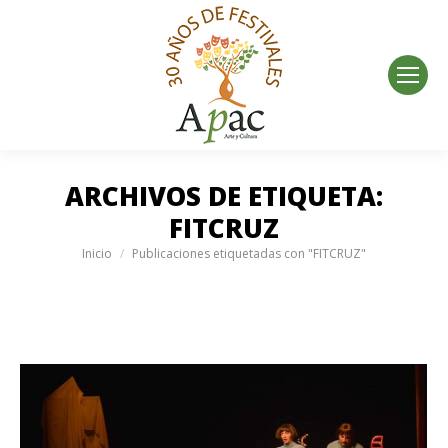
ARCHIVOS DE ETIQUETA:
FITCRUZ
Estás aquí:
Inicio
Publicaciones etiquetadas con "FITCRUZ"