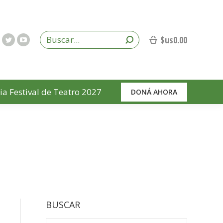
$us
0.00
ia Festival de Teatro 2027
DONÁ AHORA
BUSCAR