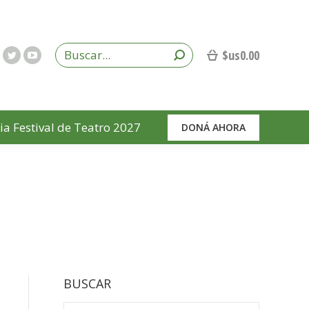
$us
0.00
ia Festival de Teatro 2027
DONÁ AHORA
BUSCAR