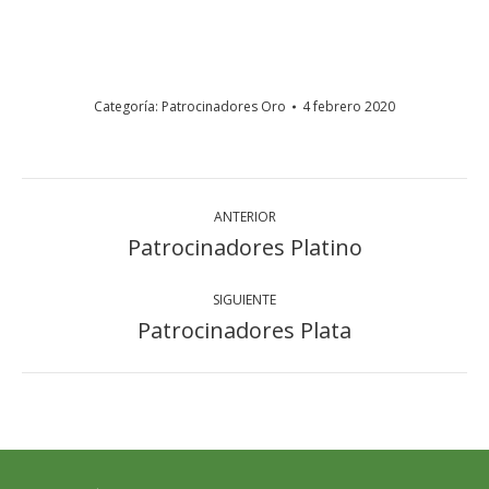
Categoría:
Patrocinadores Oro
4 febrero 2020
Navegación
ANTERIOR
entre
Patrocinadores Platino
Álbum
álbumes
anterior:
SIGUIENTE
Patrocinadores Plata
Álbum
siguiente: